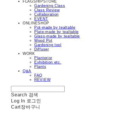
FLAGSHIPSTORE
Gardening Class
Class Review
Collaboration
EVENT
ONLINESHOP
Pot-made by tealtable
Plate-made by tealtable
Glass-made by tealtable
Wood Pot
Gardening tool
Diffuser
WORK
Planterior
Exhibition etc.
Plants
Q&A
FAQ
REVIEW
Search
검색
Log In
로그인
Cart
장바구니