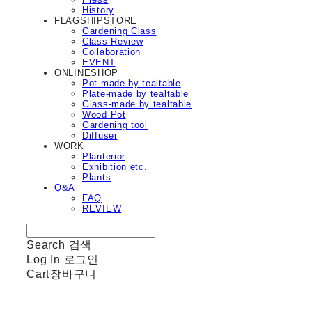
History
FLAGSHIPSTORE
Gardening Class
Class Review
Collaboration
EVENT
ONLINESHOP
Pot-made by tealtable
Plate-made by tealtable
Glass-made by tealtable
Wood Pot
Gardening tool
Diffuser
WORK
Planterior
Exhibition etc.
Plants
Q&A
FAQ
REVIEW
Search
검색
Log In
로그인
Cart
장바구니