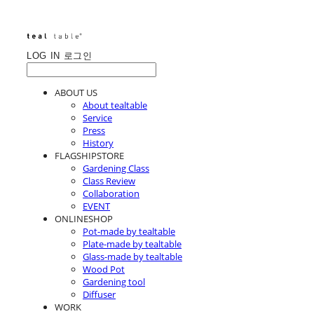
LOG IN
로그인
ABOUT US
About tealtable
Service
Press
History
FLAGSHIPSTORE
Gardening Class
Class Review
Collaboration
EVENT
ONLINESHOP
Pot-made by tealtable
Plate-made by tealtable
Glass-made by tealtable
Wood Pot
Gardening tool
Diffuser
WORK