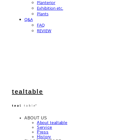
Planterior
Exhibition etc.
Plants
Q&A
FAQ
REVIEW
tealtable
ABOUT US
About tealtable
Service
Press
History