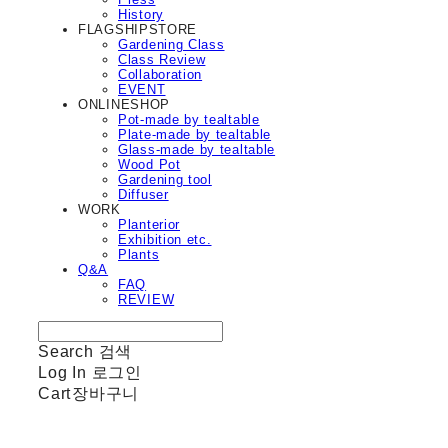
History
FLAGSHIPSTORE
Gardening Class
Class Review
Collaboration
EVENT
ONLINESHOP
Pot-made by tealtable
Plate-made by tealtable
Glass-made by tealtable
Wood Pot
Gardening tool
Diffuser
WORK
Planterior
Exhibition etc.
Plants
Q&A
FAQ
REVIEW
Search
검색
Log In
로그인
Cart
장바구니