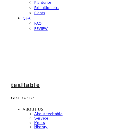
Planterior
Exhibition etc.
Plants
Q&A
FAQ
REVIEW
tealtable
ABOUT US
About tealtable
Service
Press
History