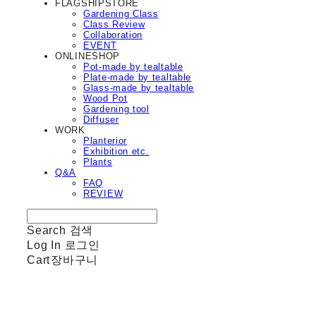
FLAGSHIPSTORE
Gardening Class
Class Review
Collaboration
EVENT
ONLINESHOP
Pot-made by tealtable
Plate-made by tealtable
Glass-made by tealtable
Wood Pot
Gardening tool
Diffuser
WORK
Planterior
Exhibition etc.
Plants
Q&A
FAQ
REVIEW
Search
검색
Log In
로그인
Cart
장바구니