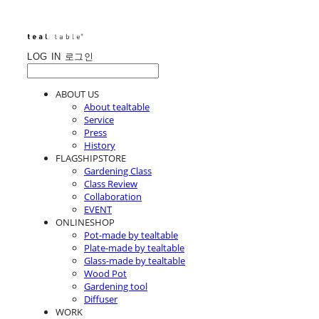
LOG IN
로그인
ABOUT US
About tealtable
Service
Press
History
FLAGSHIPSTORE
Gardening Class
Class Review
Collaboration
EVENT
ONLINESHOP
Pot-made by tealtable
Plate-made by tealtable
Glass-made by tealtable
Wood Pot
Gardening tool
Diffuser
WORK