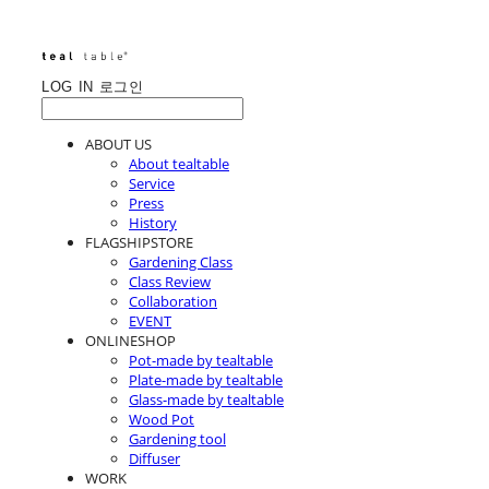
LOG IN
로그인
ABOUT US
About tealtable
Service
Press
History
FLAGSHIPSTORE
Gardening Class
Class Review
Collaboration
EVENT
ONLINESHOP
Pot-made by tealtable
Plate-made by tealtable
Glass-made by tealtable
Wood Pot
Gardening tool
Diffuser
WORK