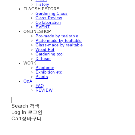
History
FLAGSHIPSTORE
Gardening Class
Class Review
Collaboration
EVENT
ONLINESHOP
Pot-made by tealtable
Plate-made by tealtable
Glass-made by tealtable
Wood Pot
Gardening tool
Diffuser
WORK
Planterior
Exhibition etc.
Plants
Q&A
FAQ
REVIEW
Search
검색
Log In
로그인
Cart
장바구니