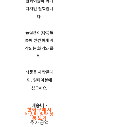
틸테이블의 화기
디자인 철학입니
다.
품질관리(QC)를
통해 깐깐하게 제
작되는 화기와 화
병.
식물을 사랑한다
면, 틸테이블에
심으세요.
배송비
-
함께 구매 시
배송비 절약 상
품 보기
추가 금액