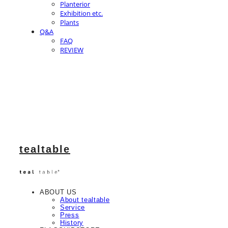
Planterior
Exhibition etc.
Plants
Q&A
FAQ
REVIEW
tealtable
ABOUT US
About tealtable
Service
Press
History