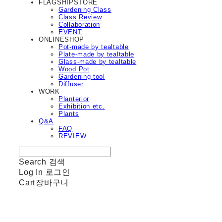
FLAGSHIPSTORE
Gardening Class
Class Review
Collaboration
EVENT
ONLINESHOP
Pot-made by tealtable
Plate-made by tealtable
Glass-made by tealtable
Wood Pot
Gardening tool
Diffuser
WORK
Planterior
Exhibition etc.
Plants
Q&A
FAQ
REVIEW
Search
검색
Log In
로그인
Cart
장바구니